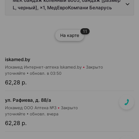
МЕК бандаж коленный 8005, бандаж [размер
L, черный], ×1, МедЕвроКомпани Беларусь
11
На карте
iskamed.by
Искамед Интернет-аптека Iskamed.by
Закрыто
уточняйте
обновл. в 03:50
62,28 р.
ул. Рафиева, д. 88/а
Искамед ООО Аптека №3
Закрыто
уточняйте
обновл. вчера
62,28 р.