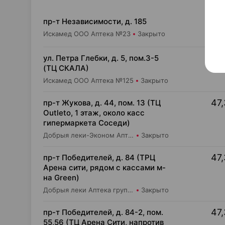
44,
пр-т Независимости, д. 185
Искамед ООО Аптека №23
Закрыто
44,
ул. Петра Глебки, д. 5, пом.3-5
(ТЦ СКАЛА)
Искамед ООО Аптека №125
Закрыто
47,
пр-т Жукова, д. 44, пом. 13 (ТЦ
Outleto, 1 этаж, около касс
гипермаркета Соседи)
Добрыя леки-Эконом Аптека групп Центр ООО Аптека №109
Закрыто
47,
пр-т Победителей, д. 84 (ТРЦ
Арена сити, рядом с кассами м-
на Green)
Добрыя леки Аптека групп Центр ООО Аптека №72
Закрыто
47,
пр-т Победителей, д. 84-2, пом.
55,56 (ТЦ Арена Сити, напротив