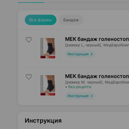
Все формы
Бандаж
МЕК бандаж голеностоп
[размер L, черный],
МедЕвроКом
Инструкция
МЕК бандаж голеностоп
[размер M, черный],
МедЕвроКом
•
без рецепта
Инструкция
Инструкция