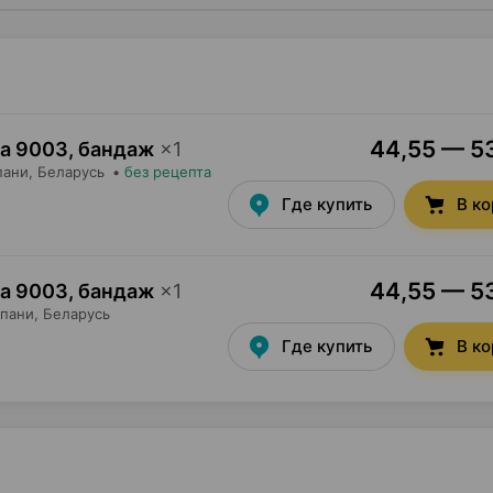
44,55 — 53
а 9003, бандаж
×
1
пани
, Беларусь
•
без рецепта
Где купить
В к
44,55 — 53
а 9003, бандаж
×
1
пани
, Беларусь
Где купить
В к