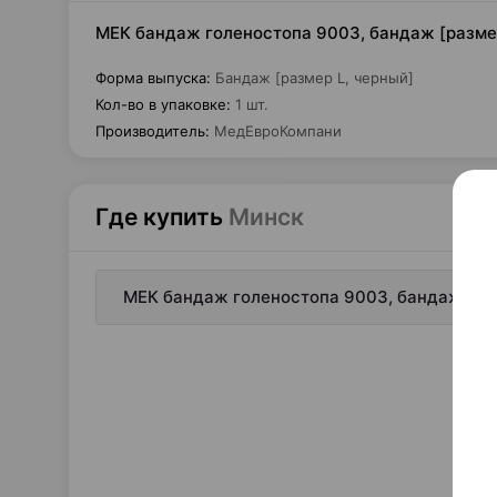
МЕК бандаж голеностопа 9003, бандаж [размер
Форма выпуска
:
Бандаж [размер L, черный]
Кол-во в упаковке
:
1 шт.
Производитель
:
МедЕвроКомпани
Где купить
Минск
МЕК бандаж голеностопа 9003, бандаж [раз