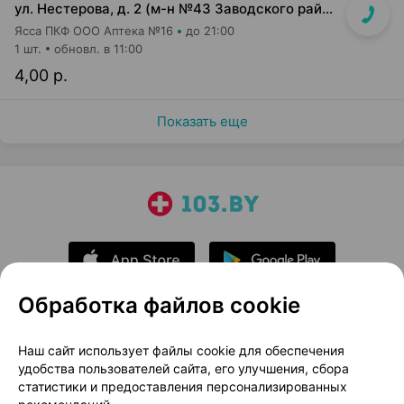
ул. Нестерова, д. 2 (м-н №43 Заводского райпищеторга)
Ясса ПКФ ООО Аптека №16
до 21:00
1 шт.
обновл. в 11:00
4,00 р.
Показать еще
Обработка файлов cookie
О проекте
Новости проекта
Наш сайт использует файлы cookie для обеспечения
удобства пользователей сайта, его улучшения, сбора
Размещение рекламы
Медицинский маркетинг
статистики и предоставления персонализированных
Публичный договор
Доставка