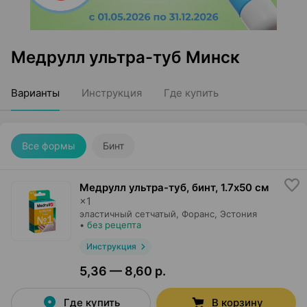
Медрулл ультра-туб Минск
Варианты
Инструкция
Где купить
Все формы
Бинт
Медрулл ультра-туб, бинт
,
1.7х50 cм
×
1
эластичный сетчатый,
Форанс
, Эстония
•
без рецепта
Инструкция
5,36 — 8,60 р.
Где купить
В корзину