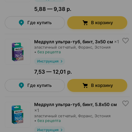
5,88 — 9,38 р.
Где купить
В корзину
Медрулл ультра-туб, бинт
,
3х50 cм
×
1
эластичный сетчатый,
Форанс
, Эстония
•
без рецепта
Инструкция
7,53 — 12,01 р.
Где купить
В корзину
Медрулл ультра-туб, бинт
,
5.8х50 cм
×
1
эластичный сетчатый,
Форанс
, Эстония
•
без рецепта
Инструкция