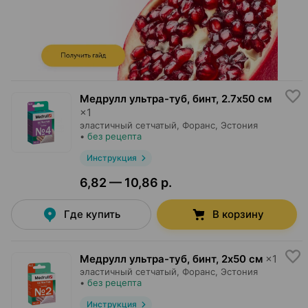
Медрулл ультра-туб, бинт
,
2.7х50 cм
×
1
эластичный сетчатый,
Форанс
, Эстония
•
без рецепта
Инструкция
6,82 — 10,86 р.
Где купить
В корзину
Медрулл ультра-туб, бинт
,
2х50 cм
×
1
эластичный сетчатый,
Форанс
, Эстония
•
без рецепта
Инструкция