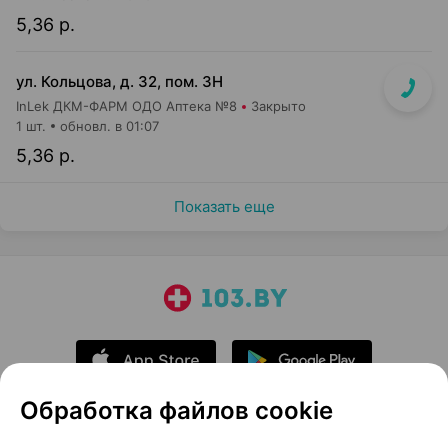
5,36 р.
ул. Кольцова, д. 32, пом. 3Н
InLek ДКМ-ФАРМ ОДО Аптека №8
Закрыто
1 шт.
обновл. в 01:07
5,36 р.
Показать еще
Обработка файлов cookie