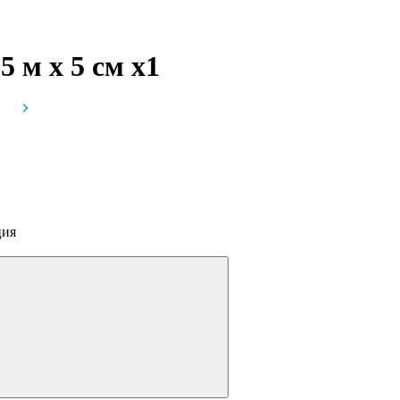
5 м х 5 см
x1
ция