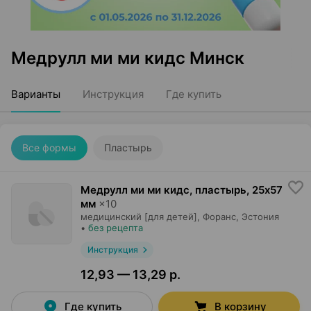
Медрулл ми ми кидс Минск
Варианты
Инструкция
Где купить
Все формы
Пластырь
Медрулл ми ми кидс, пластырь
,
25x57
мм
×
10
медицинский [для детей],
Форанс
, Эстония
•
без рецепта
Инструкция
12,93 — 13,29 р.
Где купить
В корзину