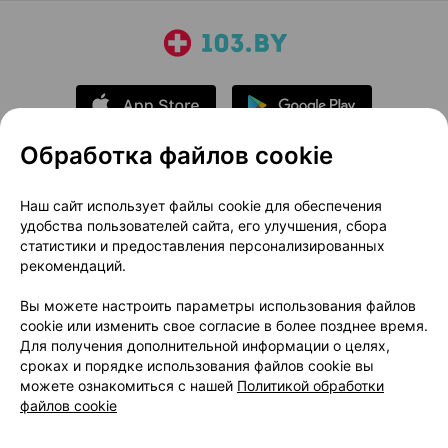
Обработка файлов cookie
О проекте
Новости проекта
Наш сайт использует файлы cookie для обеспечения
удобства пользователей сайта, его улучшения, сбора
Размещение рекламы
Медицинский маркетинг
статистики и предоставления персонализированных
Публичный договор
Доставка
рекомендаций.
Пользовательское соглашение
Вы можете настроить параметры использования файлов
Способы оплаты
Вакансии
Партнеры
cookie или изменить свое согласие в более позднее время.
Написать руководителю 103.by
Для получения дополнительной информации о целях,
сроках и порядке использования файлов cookie вы
Написать в поддержку
можете ознакомиться с нашей
Политикой обработки
Персональные настройки Cookie
файлов cookie
Обработка персональных данных