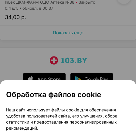
InLek ДКМ-ФАРМ ОДО Аптека №38
Закрыто
0.4 шт.
обновл. в 00:37
34,00 р.
Показать еще
Обработка файлов cookie
О проекте
Новости проекта
Наш сайт использует файлы cookie для обеспечения
удобства пользователей сайта, его улучшения, сбора
Размещение рекламы
Медицинский маркетинг
статистики и предоставления персонализированных
Публичный договор
Доставка
рекомендаций.
Пользовательское соглашение