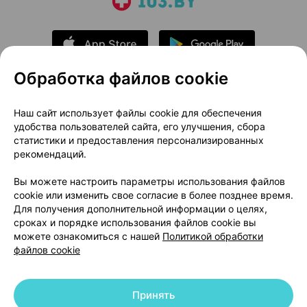
Обработка файлов cookie
О проекте
Новости проекта
Наш сайт использует файлы cookie для обеспечения
удобства пользователей сайта, его улучшения, сбора
Размещение рекламы
Медицинский маркетинг
статистики и предоставления персонализированных
Публичный договор
Доставка
рекомендаций.
Пользовательское соглашение
Вы можете настроить параметры использования файлов
Способы оплаты
Вакансии
Партнеры
cookie или изменить свое согласие в более позднее время.
Написать руководителю 103.by
Для получения дополнительной информации о целях,
сроках и порядке использования файлов cookie вы
Написать в поддержку
можете ознакомиться с нашей
Политикой обработки
Персональные настройки Cookie
файлов cookie
Обработка персональных данных
Принять