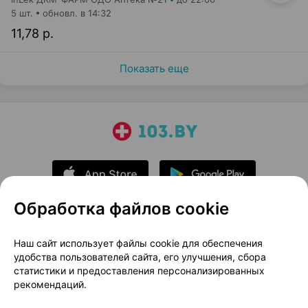
5 шт.
обновл. в 14:32
11,78 р.
Показать еще
Обработка файлов cookie
О проекте
Новости проекта
Наш сайт использует файлы cookie для обеспечения
удобства пользователей сайта, его улучшения, сбора
Размещение рекламы
Медицинский маркетинг
статистики и предоставления персонализированных
Публичный договор
Доставка
рекомендаций.
Пользовательское соглашение