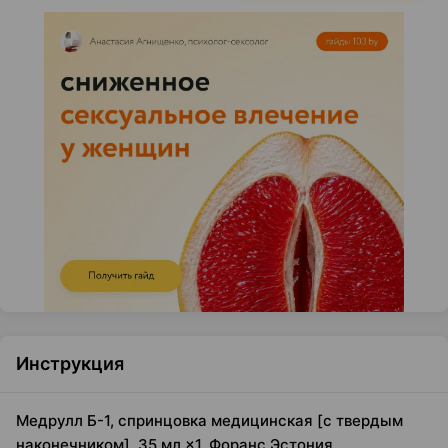
Инструкция
Медрулл Б-1, спринцовка медицинская [с твердым
наконечником], 35 мл ×1, Форанс Эстония