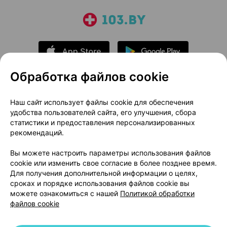
Обработка файлов cookie
О проекте
Новости проекта
Наш сайт использует файлы cookie для обеспечения
удобства пользователей сайта, его улучшения, сбора
Размещение рекламы
Медицинский маркетинг
статистики и предоставления персонализированных
Публичный договор
Доставка
рекомендаций.
Пользовательское соглашение
Вы можете настроить параметры использования файлов
Способы оплаты
Вакансии
Партнеры
cookie или изменить свое согласие в более позднее время.
Написать руководителю 103.by
Для получения дополнительной информации о целях,
сроках и порядке использования файлов cookie вы
Написать в поддержку
можете ознакомиться с нашей
Политикой обработки
Персональные настройки Cookie
файлов cookie
Обработка персональных данных