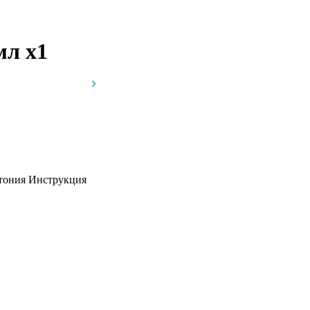
 мл
x1
стония
Инструкция