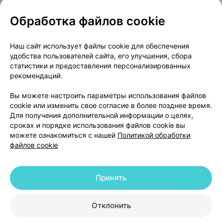
Обработка файлов cookie
О проекте
Новости проекта
Наш сайт использует файлы cookie для обеспечения
удобства пользователей сайта, его улучшения, сбора
Размещение рекламы
Медицинский маркетинг
статистики и предоставления персонализированных
Публичный договор
Доставка
рекомендаций.
Пользовательское соглашение
Вы можете настроить параметры использования файлов
Способы оплаты
Вакансии
Партнеры
cookie или изменить свое согласие в более позднее время.
Написать руководителю 103.by
Для получения дополнительной информации о целях,
сроках и порядке использования файлов cookie вы
Написать в поддержку
можете ознакомиться с нашей
Политикой обработки
Персональные настройки Cookie
файлов cookie
Обработка персональных данных
Принять
© 2026 ООО «Артокс Лаб», УНП 191700409 | 220012, Республика Беларусь,
г. Минск, улица Толбухина, 2, пом. 16 | help@103.by
|
Служба поддержки
+375 291212755
Отклонить