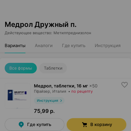
Медрол Дружный п.
Действующее вещество
:
Метилпреднизолон
Варианты
Аналоги
Где купить
Инструкция
Все формы
Таблетки
Медрол, таблетки
,
16 мг
×
50
Пфайзер
, Италия
•
по рецепту
Инструкция
75,99 р.
Где купить
В корзину