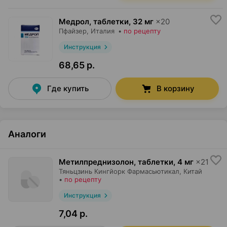
Медрол, таблетки
,
32 мг
×
20
Пфайзер
, Италия
•
по рецепту
Инструкция
68,65 р.
Где купить
В корзину
Аналоги
Метилпреднизолон, таблетки
,
4 мг
×
21
Тяньцзинь Кингйорк Фармасьютикал
, Китай
•
по рецепту
Инструкция
7,04 р.