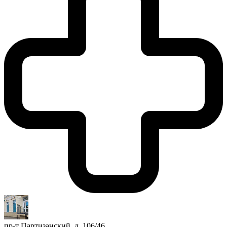
пр-т Партизанский, д. 106/46