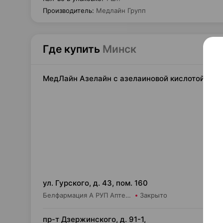
Производитель
:
Медлайн Групп
Где купить
Минск
МедЛайн Азелайн с азелаиновой кислотой 15%,
15,
ул. Гурского, д. 43, пом. 160
Белфармация А РУП Аптека №11
Закрыто
17,
пр-т Дзержинского, д. 91-1,