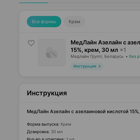
Все формы
Крем
МедЛайн Азелайн с азе
15%, крем
,
30 мл
×
1
Медлайн Групп
, Беларусь
•
без 
Инструкция
Инструкция
МедЛайн Азелайн с азелаиновой кислотой 15%,
Форма выпуска
:
Крем
Дозировка
:
30 мл
Кол-во в упаковке
:
1 шт.