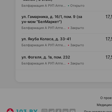
Белфармация А РУП Аптека №54
Открыто
17,
ул. Гамарника, д. 16/1, пом. 9 (за
ун-мом "БелМаркет")
Белфармация А РУП Аптека №61
Закрыто
17,
ул. Якуба Koлaca, д. 33-41
Белфармация А РУП Аптека №32
Закрыто
17,
ул. Фогеля, д. 1в, пом. 232
Белфармация А РУП Аптека №37
Закрыто
О прое
Медицин
Пользовательско