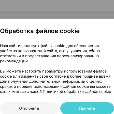
Обработка файлов cookie
 крем 30 мл ×1, Медлайн Групп Беларусь
Наш сайт использует файлы cookie для обеспечения
удобства пользователей сайта, его улучшения, сбора
статистики и предоставления персонализированных
рекомендаций.
148
На карте
Вы можете настроить параметры использования файлов
cookie или изменить свое согласие в более позднее время.
Для получения дополнительной информации о целях,
сроках и порядке использования файлов cookie вы можете
ознакомиться с нашей
Политикой обработки файлов cookie
75 р.
уточняйте
обновл. в 20:06
Отклонить
Принять
50 р.
уточняйте
обновл. в 20:06