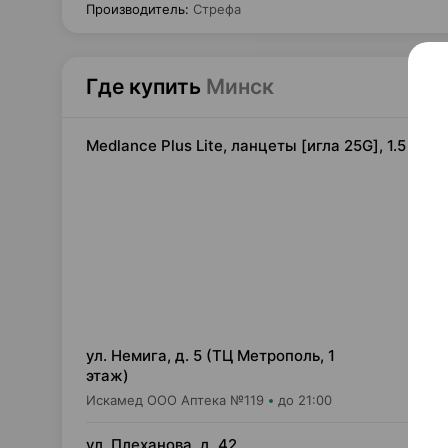
Производитель
:
Стрефа
Где купить
Минск
Medlance Plus Lite, ланцеты [игла 25G], 1.5 мм
0,
ул. Немига, д. 5 (ТЦ Метрополь, 1
этаж)
Искамед ООО Аптека №119
до 21:00
0,
ул. Плеханова, д. 42