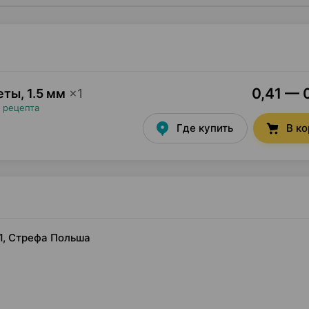
0,41 — 0
цеты
,
1.5 мм
×
1
 рецепта
Где купить
В к
 ×1, Стрефа Польша