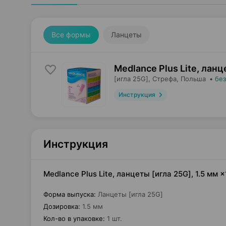
Все формы
Ланцеты
Medlance Plus Lite, лан
[игла 25G],
Стрефа
, Польша
•
без
Инструкция
Инструкция
Medlance Plus Lite, ланцеты [игла 25G], 1.5 мм
Форма выпуска
:
Ланцеты [игла 25G]
Дозировка
:
1.5 мм
Кол-во в упаковке
:
1 шт.