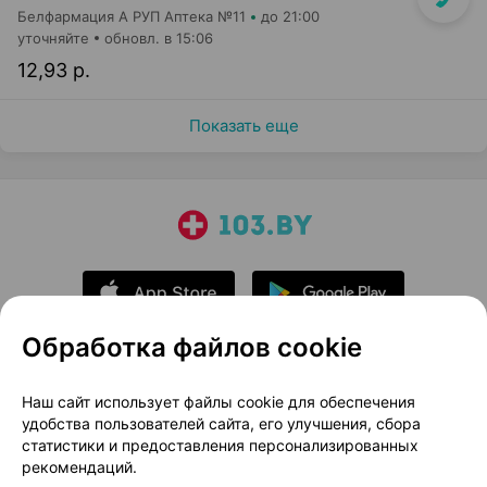
Белфармация А РУП Аптека №11
до 21:00
уточняйте
обновл. в 15:06
12,93 р.
Показать еще
Обработка файлов cookie
О проекте
Новости проекта
Наш сайт использует файлы cookie для обеспечения
удобства пользователей сайта, его улучшения, сбора
Размещение рекламы
Медицинский маркетинг
статистики и предоставления персонализированных
Публичный договор
Доставка
рекомендаций.