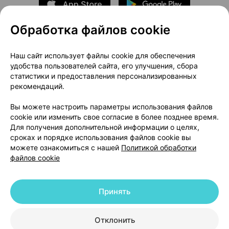
Обработка файлов cookie
О проекте
Новости проекта
Наш сайт использует файлы cookie для обеспечения
удобства пользователей сайта, его улучшения, сбора
Размещение рекламы
Медицинский маркетинг
статистики и предоставления персонализированных
Публичный договор
Доставка
рекомендаций.
Пользовательское соглашение
Вы можете настроить параметры использования файлов
Способы оплаты
Вакансии
Партнеры
cookie или изменить свое согласие в более позднее время.
Написать руководителю 103.by
Для получения дополнительной информации о целях,
сроках и порядке использования файлов cookie вы
Написать в поддержку
можете ознакомиться с нашей
Политикой обработки
Персональные настройки Cookie
файлов cookie
Обработка персональных данных
Принять
© 2026 ООО «Артокс Лаб», УНП 191700409 | 220012, Республика Беларусь,
г. Минск, улица Толбухина, 2, пом. 16 | help@103.by
|
Служба поддержки
+375 291212755
Отклонить