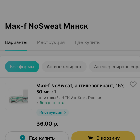
Max-f NoSweat Минск
Варианты
Инструкция
Где купить
Все формы
Антиперспирант
Антиперспирант-спр
Max-f NoSweat, антиперспирант
,
15%
50 мл
×
1
роликовый,
НПК Ас-Ком
, Россия
•
без рецепта
Инструкция
36,00 р.
Где купить
В корзину