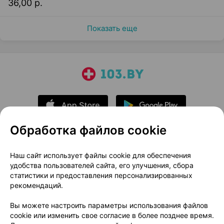
36,00 р.
Показать еще
Обработка файлов cookie
О проекте
Новости проекта
Наш сайт использует файлы cookie для обеспечения
удобства пользователей сайта, его улучшения, сбора
Размещение рекламы
Медицинский маркетинг
статистики и предоставления персонализированных
Публичный договор
Доставка
рекомендаций.
Пользовательское соглашение
Вы можете настроить параметры использования файлов
Способы оплаты
Вакансии
Партнеры
cookie или изменить свое согласие в более позднее время.