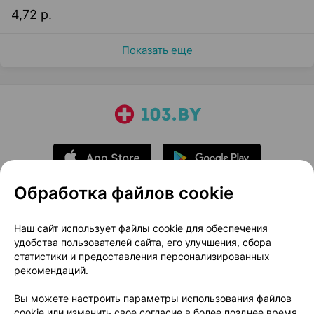
4,72 р.
Показать еще
Обработка файлов cookie
О проекте
Новости проекта
Наш сайт использует файлы cookie для обеспечения
удобства пользователей сайта, его улучшения, сбора
Размещение рекламы
Медицинский маркетинг
статистики и предоставления персонализированных
Публичный договор
Доставка
рекомендаций.
Пользовательское соглашение
Вы можете настроить параметры использования файлов
Способы оплаты
Вакансии
Партнеры
cookie или изменить свое согласие в более позднее время.