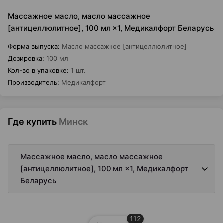
Массажное масло, масло массажное
[антицеллюлитное], 100 мл ×1, Медикалфорт Беларусь
Форма выпуска
:
Масло массажное [антицеллюлитное]
Дозировка
:
100 мл
Кол-во в упаковке
:
1 шт.
Производитель
:
Медикалфорт
Где купить
Минск
Массажное масло, масло массажное
[антицеллюлитное], 100 мл ×1, Медикалфорт
Беларусь
112