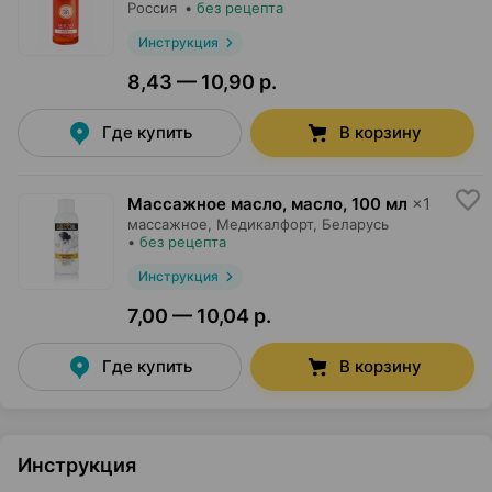
Россия
•
без рецепта
Инструкция
8,43 — 10,90 р.
Где купить
В корзину
Массажное масло, масло
,
100 мл
×
1
массажное,
Медикалфорт
, Беларусь
•
без рецепта
Инструкция
7,00 — 10,04 р.
Где купить
В корзину
Инструкция