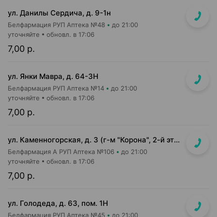
ул. Данилы Сердича, д. 9-1н
Белфармация РУП Аптека №48
до 21:00
уточняйте
обновл. в 17:06
7,00 р.
ул. Янки Мавра, д. 64-3Н
Белфармация РУП Аптека №14
до 21:00
уточняйте
обновл. в 17:06
7,00 р.
ул. Каменногорская, д. 3 (г-м "Корона", 2-й этаж)
Белфармация А РУП Аптека №106
до 21:00
уточняйте
обновл. в 17:06
7,00 р.
ул. Голодеда, д. 63, пом. 1Н
Белфармация РУП Аптека №45
до 21:00