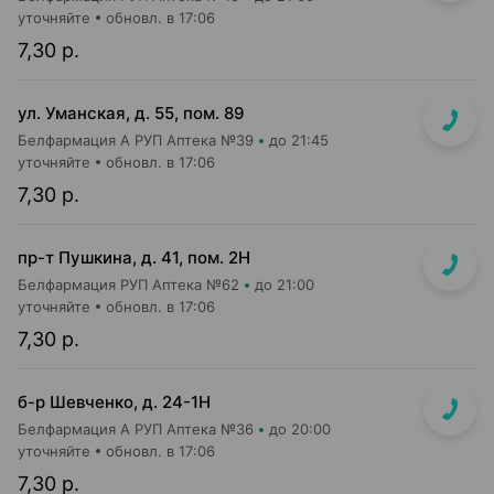
уточняйте
обновл. в 17:06
7,30 р.
ул. Уманская, д. 55, пом. 89
Белфармация А РУП Аптека №39
до 21:45
уточняйте
обновл. в 17:06
7,30 р.
пр-т Пушкина, д. 41, пом. 2Н
Белфармация РУП Аптека №62
до 21:00
уточняйте
обновл. в 17:06
7,30 р.
б-р Шевченко, д. 24-1Н
Белфармация А РУП Аптека №36
до 20:00
уточняйте
обновл. в 17:06
7,30 р.