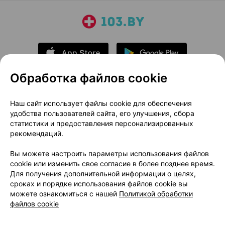
Обработка файлов cookie
О проекте
Новости проекта
Наш сайт использует файлы cookie для обеспечения
удобства пользователей сайта, его улучшения, сбора
Размещение рекламы
Медицинский маркетинг
статистики и предоставления персонализированных
Публичный договор
Доставка
рекомендаций.
Пользовательское соглашение
Вы можете настроить параметры использования файлов
Способы оплаты
Вакансии
Партнеры
cookie или изменить свое согласие в более позднее время.
Написать руководителю 103.by
Для получения дополнительной информации о целях,
сроках и порядке использования файлов cookie вы
Написать в поддержку
можете ознакомиться с нашей
Политикой обработки
Персональные настройки Cookie
файлов cookie
Обработка персональных данных