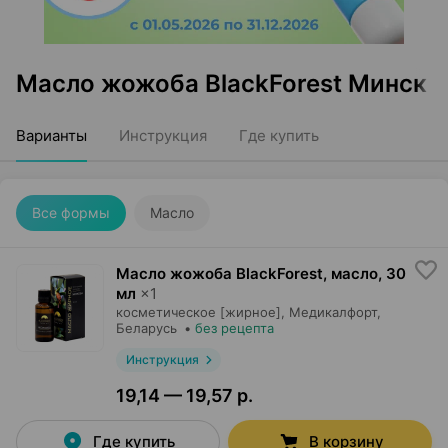
Масло жожоба BlackForest Минск
Варианты
Инструкция
Где купить
Все формы
Масло
Масло жожоба BlackForest, масло
,
30
мл
×
1
косметическое [жирное],
Медикалфорт
,
Беларусь
•
без рецепта
Инструкция
19,14 — 19,57 р.
Где купить
В корзину