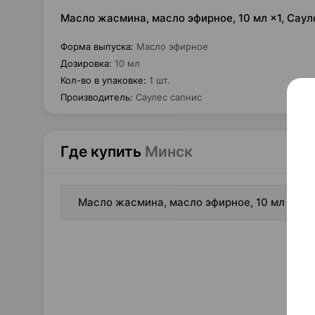
Масло жасмина, масло эфирное, 10 мл ×1, Сау
Форма выпуска
:
Масло эфирное
Дозировка
:
10 мл
Кол-во в упаковке
:
1 шт.
Производитель
:
Саулес сапнис
Где купить
Минск
Масло жасмина, масло эфирное, 10 мл ×1, 