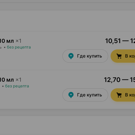
10,51 — 1
10 мл
×
1
ь
•
без рецепта
Где купить
В к
12,70 — 1
10 мл
×
1
•
без рецепта
Где купить
В к