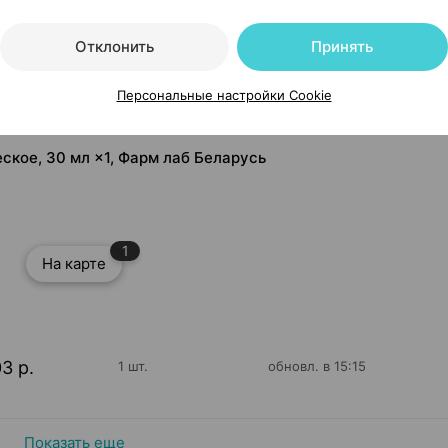
Отклонить
Принять
Персональные настройки Cookie
ское, 30 мл ×1, Фарм лаб Беларусь
1
На карте
03 р.
1 шт.
обновл. в 15:15
Показать еще