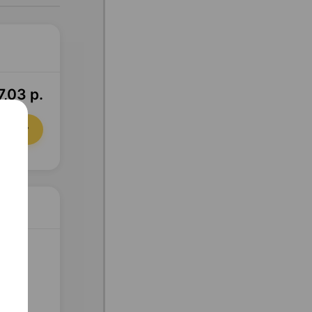
7,03 р.
орзину