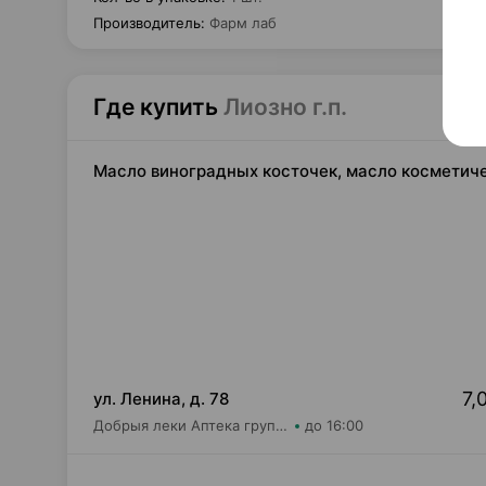
Производитель
:
Фарм лаб
Где купить
Лиозно г.п.
Масло виноградных косточек, масло косметиче
7,
ул. Ленина, д. 78
Добрыя леки Аптека групп Север ЗАО Аптека №31
до 16:00