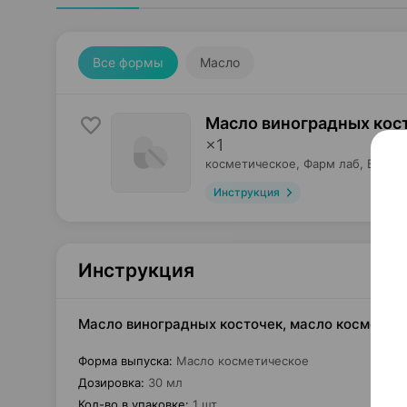
Все формы
Масло
Масло виноградных кос
×
1
косметическое,
Фарм лаб
, Белар
Инструкция
Инструкция
Масло виноградных косточек, масло косметиче
Форма выпуска
:
Масло косметическое
Дозировка
:
30 мл
Кол-во в упаковке
:
1 шт.