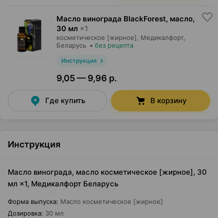
Масло винограда BlackForest, масло
,
30 мл
×
1
косметическое [жирное],
Медикалфорт
,
Беларусь
•
без рецепта
Инструкция
9,05 — 9,96 р.
Где купить
В корзину
Инструкция
Масло винограда, масло косметическое [жирное], 30
мл ×1, Медикалфорт Беларусь
Форма выпуска
:
Масло косметическое [жирное]
Дозировка
:
30 мл