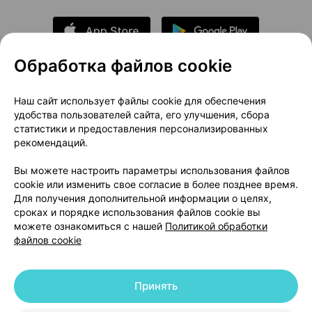
Обработка файлов cookie
О проекте
Новости проекта
Наш сайт использует файлы cookie для обеспечения
удобства пользователей сайта, его улучшения, сбора
Размещение рекламы
Медицинский маркетинг
статистики и предоставления персонализированных
Публичный договор
Доставка
рекомендаций.
Пользовательское соглашение
Вы можете настроить параметры использования файлов
Способы оплаты
Вакансии
Партнеры
cookie или изменить свое согласие в более позднее время.
Написать руководителю 103.by
Для получения дополнительной информации о целях,
сроках и порядке использования файлов cookie вы
Написать в поддержку
можете ознакомиться с нашей
Политикой обработки
Персональные настройки Cookie
файлов cookie
Обработка персональных данных
Принять
© 2026 ООО «Артокс Лаб», УНП 191700409 | 220012, Республика Беларусь,
г. Минск, улица Толбухина, 2, пом. 16 | help@103.by
|
Служба поддержки