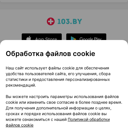
Обработка файлов cookie
О проекте
Новости проекта
Наш сайт использует файлы cookie для обеспечения
удобства пользователей сайта, его улучшения, сбора
Размещение рекламы
Медицинский маркетинг
статистики и предоставления персонализированных
Публичный договор
Доставка
рекомендаций.
Пользовательское соглашение
Вы можете настроить параметры использования файлов
Способы оплаты
Вакансии
Партнеры
cookie или изменить свое согласие в более позднее время.
Написать руководителю 103.by
Для получения дополнительной информации о целях,
сроках и порядке использования файлов cookie вы
Написать в поддержку
можете ознакомиться с нашей
Политикой обработки
Персональные настройки Cookie
файлов cookie