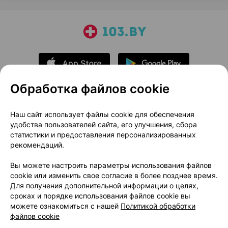
Обработка файлов cookie
О проекте
Новости проекта
Наш сайт использует файлы cookie для обеспечения
удобства пользователей сайта, его улучшения, сбора
Размещение рекламы
Медицинский маркетинг
статистики и предоставления персонализированных
Публичный договор
Доставка
рекомендаций.
Пользовательское соглашение
Вы можете настроить параметры использования файлов
Способы оплаты
Вакансии
Партнеры
cookie или изменить свое согласие в более позднее время.
Написать руководителю 103.by
Для получения дополнительной информации о целях,
сроках и порядке использования файлов cookie вы
Написать в поддержку
можете ознакомиться с нашей
Политикой обработки
Персональные настройки Cookie
файлов cookie
Обработка персональных данных