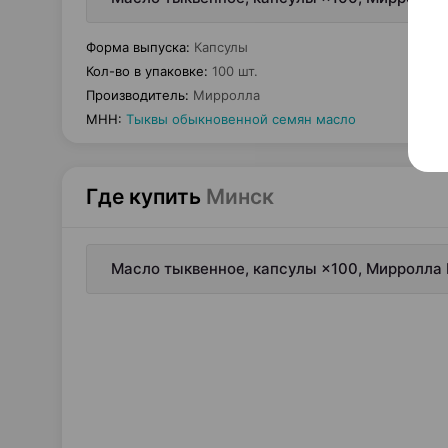
Форма выпуска
:
Капсулы
Кол-во в упаковке
:
100 шт.
Производитель
:
Мирролла
МНН
:
Тыквы обыкновенной семян масло
Где купить
Минск
Масло тыквенное, капсулы ×100, Мирролла