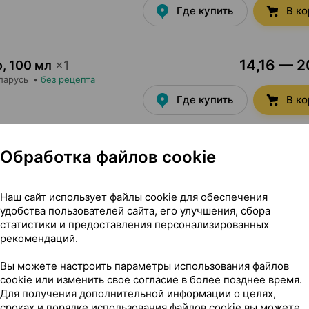
Где купить
В к
14,16 — 2
о
,
100 мл
×
1
ларусь
•
без рецепта
Где купить
В к
54,36 — 59
Обработка файлов cookie
о
,
250 мл
×
1
•
без рецепта
Где купить
В к
Наш сайт использует файлы cookie для обеспечения
удобства пользователей сайта, его улучшения, сбора
статистики и предоставления персонализированных
рекомендаций.
Вы можете настроить параметры использования файлов
cookie или изменить свое согласие в более позднее время.
Для получения дополнительной информации о целях,
сроках и порядке использования файлов cookie вы можете
 Россия