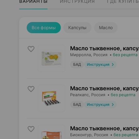
ВАРИАНТЫ
ИНСТРУКЦИЯ
ГДЕ КУПИТЬ
Все формы
Капсулы
Масло
Масло тыквенное, капс
Мирролла
, Россия
•
без рецепта
БАД
Инструкция
Масло тыквенное, капс
Реалкапс
, Россия
•
без рецепта
БАД
Инструкция
Масло тыквенное, капс
Биоконтур
, Россия
•
без рецепта