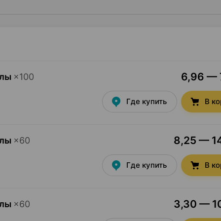
6,96 — 
улы
×
100
Где купить
В к
8,25 — 14
улы
×
60
Где купить
В к
3,30 — 10
улы
×
60