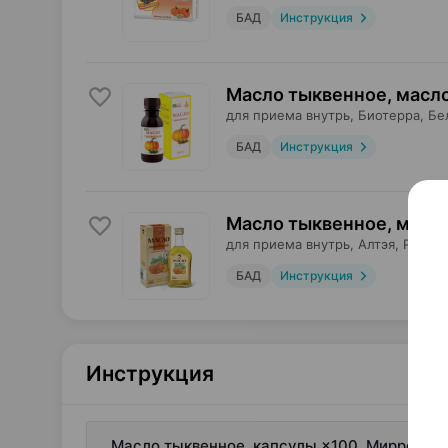
БАД
Инструкция
Масло тыквенное, масл
для приема внутрь,
Биотерра
, Бе
БАД
Инструкция
Масло тыквенное, масл
для приема внутрь,
Алтэя
, Россия
БАД
Инструкция
Инструкция
Масло тыквенное, капсулы ×100, Мирролла