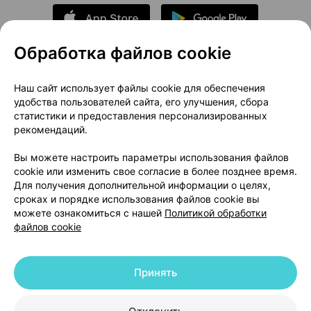
Обработка файлов cookie
О проекте
Новости проекта
Наш сайт использует файлы cookie для обеспечения
удобства пользователей сайта, его улучшения, сбора
Размещение рекламы
Медицинский маркетинг
статистики и предоставления персонализированных
Публичный договор
Доставка
рекомендаций.
Пользовательское соглашение
Вы можете настроить параметры использования файлов
Способы оплаты
Вакансии
Партнеры
cookie или изменить свое согласие в более позднее время.
Написать руководителю 103.by
Для получения дополнительной информации о целях,
сроках и порядке использования файлов cookie вы
Написать в поддержку
можете ознакомиться с нашей
Политикой обработки
Персональные настройки Cookie
файлов cookie
Обработка персональных данных
Принять
© 2026 ООО «Артокс Лаб», УНП 191700409 | 220012, Республика Беларусь,
г. Минск, улица Толбухина, 2, пом. 16 | help@103.by
|
Служба поддержки
+375 291212755