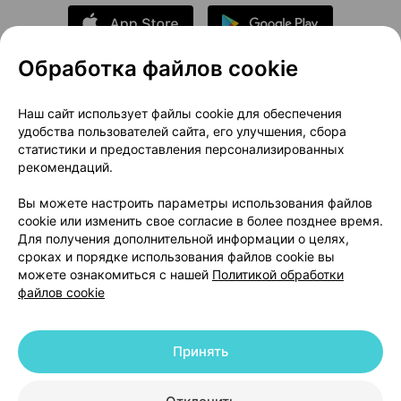
Обработка файлов cookie
О проекте
Новости проекта
Наш сайт использует файлы cookie для обеспечения
удобства пользователей сайта, его улучшения, сбора
Размещение рекламы
Медицинский маркетинг
статистики и предоставления персонализированных
Публичный договор
Доставка
рекомендаций.
Пользовательское соглашение
Вы можете настроить параметры использования файлов
Способы оплаты
Вакансии
Партнеры
cookie или изменить свое согласие в более позднее время.
Написать руководителю 103.by
Для получения дополнительной информации о целях,
сроках и порядке использования файлов cookie вы
Написать в поддержку
можете ознакомиться с нашей
Политикой обработки
Персональные настройки Cookie
файлов cookie
Обработка персональных данных
Принять
© 2026 ООО «Артокс Лаб», УНП 191700409 | 220012, Республика Беларусь,
г. Минск, улица Толбухина, 2, пом. 16 | help@103.by
|
Служба поддержки
+375 291212755