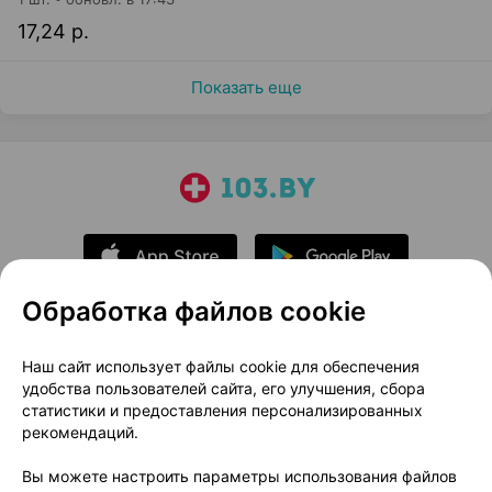
17,24 р.
Показать еще
Обработка файлов cookie
О проекте
Новости проекта
Наш сайт использует файлы cookie для обеспечения
удобства пользователей сайта, его улучшения, сбора
Размещение рекламы
Медицинский маркетинг
статистики и предоставления персонализированных
Публичный договор
Доставка
рекомендаций.
Пользовательское соглашение
Вы можете настроить параметры использования файлов
Способы оплаты
Вакансии
Партнеры