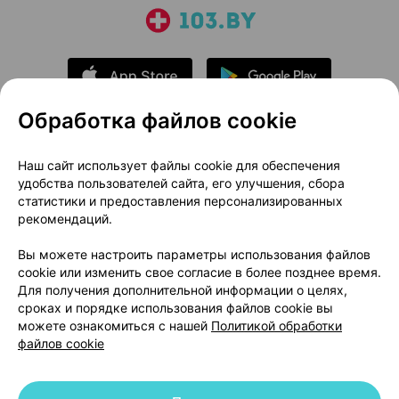
Обработка файлов cookie
О проекте
Новости проекта
Наш сайт использует файлы cookie для обеспечения
удобства пользователей сайта, его улучшения, сбора
Размещение рекламы
Медицинский маркетинг
статистики и предоставления персонализированных
Публичный договор
Доставка
рекомендаций.
Пользовательское соглашение
Вы можете настроить параметры использования файлов
Способы оплаты
Вакансии
Партнеры
cookie или изменить свое согласие в более позднее время.
Написать руководителю 103.by
Для получения дополнительной информации о целях,
сроках и порядке использования файлов cookie вы
Написать в поддержку
можете ознакомиться с нашей
Политикой обработки
Персональные настройки Cookie
файлов cookie
Обработка персональных данных