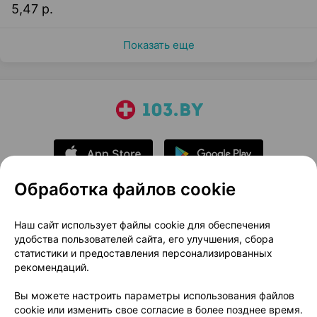
5,47 р.
Показать еще
Обработка файлов cookie
О проекте
Новости проекта
Наш сайт использует файлы cookie для обеспечения
удобства пользователей сайта, его улучшения, сбора
Размещение рекламы
Медицинский маркетинг
статистики и предоставления персонализированных
Публичный договор
Доставка
рекомендаций.
Пользовательское соглашение
Вы можете настроить параметры использования файлов
Способы оплаты
Вакансии
Партнеры
cookie или изменить свое согласие в более позднее время.