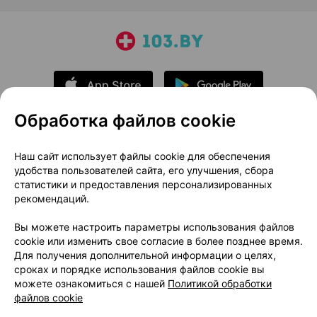
Обработка файлов cookie
О проекте
Новости проекта
Наш сайт использует файлы cookie для обеспечения
удобства пользователей сайта, его улучшения, сбора
Размещение рекламы
Медицинский маркетинг
статистики и предоставления персонализированных
Публичный договор
Доставка
рекомендаций.
Пользовательское соглашение
Вы можете настроить параметры использования файлов
Способы оплаты
Вакансии
Партнеры
cookie или изменить свое согласие в более позднее время.
Написать руководителю 103.by
Для получения дополнительной информации о целях,
сроках и порядке использования файлов cookie вы
Написать в поддержку
можете ознакомиться с нашей
Политикой обработки
Персональные настройки Cookie
файлов cookie
Обработка персональных данных