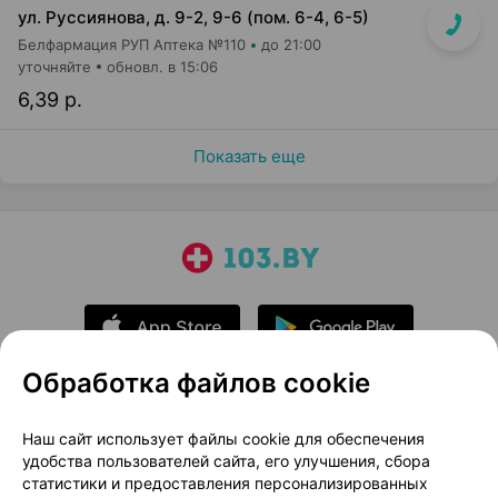
ул. Руссиянова, д. 9-2, 9-6 (пом. 6-4, 6-5)
Белфармация РУП Аптека №110
до 21:00
уточняйте
обновл. в 15:06
6,39 р.
Показать еще
Обработка файлов cookie
О проекте
Новости проекта
Наш сайт использует файлы cookie для обеспечения
удобства пользователей сайта, его улучшения, сбора
Размещение рекламы
Медицинский маркетинг
статистики и предоставления персонализированных