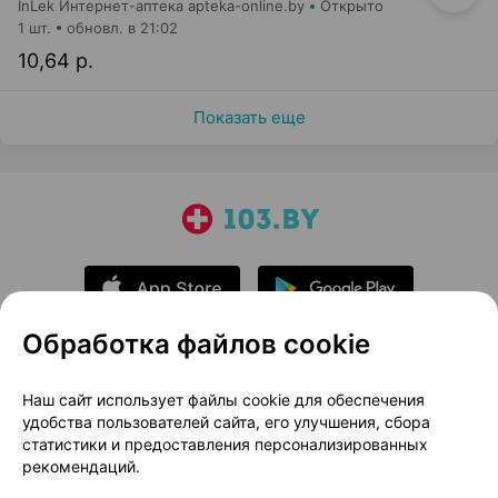
InLek Интернет-аптека apteka-online.by
Открыто
1 шт.
обновл. в 21:02
10,64 р.
Показать еще
Обработка файлов cookie
О проекте
Новости проекта
Наш сайт использует файлы cookie для обеспечения
удобства пользователей сайта, его улучшения, сбора
Размещение рекламы
Медицинский маркетинг
статистики и предоставления персонализированных
Публичный договор
Доставка
рекомендаций.
Пользовательское соглашение