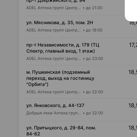
16,
пр-т Дзержинского, д. 94
ADEL Аптека групп Центр ООО Аптека №94
до 21:00
16,
ул. Мясникова, д. 35, пом. 2Н
ADEL Аптека групп Центр ООО Аптека №18
до 18:00
17,
пр-т Независимости, д. 179 (ТЦ
Спектр, главный вход, 1 этаж)
ADEL Аптека групп Центр ООО Аптека №61
до 23:00
18,
м. Пушкинская (подземный
переход, выход на гостиницу
"Орбита")
ADEL Аптека групп Центр ООО Аптека №11
до 22:00
18,
ул. Янковского, д. 44-137
Добрыя леки Аптека групп Центр ООО Аптека №56
до 22:00
18,
ул. Притыцкого, д. 29-84, пом.
84-62