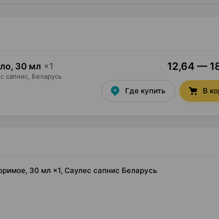
12,64 — 18
сло
,
30 мл
×
1
с сапнис
, Беларусь
Где купить
В к
римое, 30 мл ×1, Саулес сапнис Беларусь