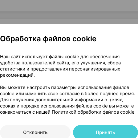
Обработка файлов cookie
римое, 30 мл ×1, Саулес сапнис Беларусь
Наш сайт использует файлы cookie для обеспечения
удобства пользователей сайта, его улучшения, сбора
статистики и предоставления персонализированных
рекомендаций.
11
На карте
Вы можете настроить параметры использования файлов
cookie или изменить свое согласие в более позднее время.
Для получения дополнительной информации о целях,
сроках и порядке использования файлов cookie вы можете
64 р.
1 шт.
обновл. в 09:04
ознакомиться с нашей
Политикой обработки файлов cookie
Отклонить
Принять
1 шт.
обновл. в 10:28