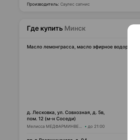
Производитель
:
Саулес сапнис
Где купить
Минск
Масло лемонграсса, масло эфирное водораство
12,
д. Лесковка, ул. Совхозная, д. 5в,
пом. 12 (м-н Соседи)
Мелисса МЕДФАРМИНВЕСТ УП Аптека №33
до 21:00