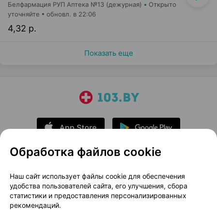
Белфармация РУП Аптека №13 (дежурная)
Открыто
уточняйте
обновл. в 22:06
4,32 р.
Показать еще
Обработка файлов cookie
О проекте
Новости проекта
Наш сайт использует файлы cookie для обеспечения
удобства пользователей сайта, его улучшения, сбора
Размещение рекламы
Медицинский маркетинг
статистики и предоставления персонализированных
Публичный договор
Доставка
рекомендаций.
Пользовательское соглашение