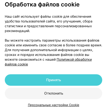
Обработка файлов cookie
О проекте
Новости проекта
Наш сайт использует файлы cookie для обеспечения
удобства пользователей сайта, его улучшения, сбора
Размещение рекламы
Медицинский маркетинг
статистики и предоставления персонализированных
Публичный договор
Доставка
рекомендаций.
Пользовательское соглашение
Вы можете настроить параметры использования файлов
Способы оплаты
Вакансии
Партнеры
cookie или изменить свое согласие в более позднее время.
Написать руководителю 103.by
Для получения дополнительной информации о целях,
сроках и порядке использования файлов cookie вы
Написать в поддержку
можете ознакомиться с нашей
Политикой обработки
Персональные настройки Cookie
файлов cookie
Обработка персональных данных
Принять
© 2026 ООО «Артокс Лаб», УНП 191700409 | 220012, Республика Беларусь,
г. Минск, улица Толбухина, 2, пом. 16 | help@103.by
|
Служба поддержки
+375 291212755
Отклонить
Персональные настройки Cookie