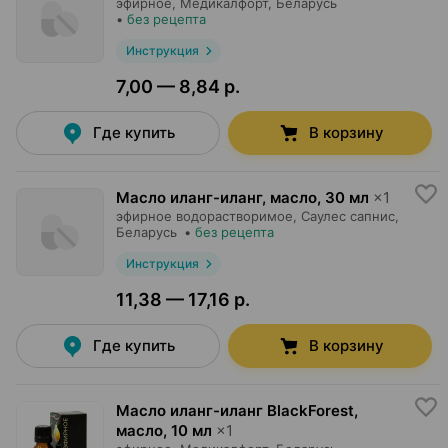
эфирное,
Медикалфорт
, Беларусь
•
без рецепта
Инструкция
7,00 — 8,84 р.
Где купить
В корзину
Масло иланг-иланг, масло
,
30 мл
×
1
эфирное водорастворимое,
Саулес сапнис
,
Беларусь
•
без рецепта
Инструкция
11,38 — 17,16 р.
Где купить
В корзину
Масло иланг-иланг BlackForest,
масло
,
10 мл
×
1