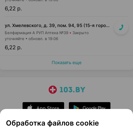
6,22 р.
ул. Хмелевского, д. 39, пом. 94, 95 (15-я городская п-ка)
Белфармация А РУП Аптека №39
Закрыто
уточняйте
обновл. в 19:06
6,22 р.
Показать еще
Обработка файлов cookie