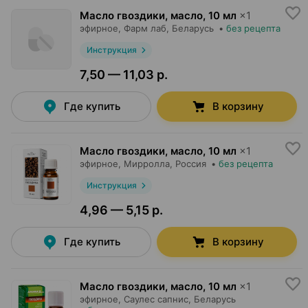
Масло гвоздики, масло
,
10 мл
×
1
эфирное,
Фарм лаб
, Беларусь
•
без рецепта
Инструкция
7,50 — 11,03 р.
Где купить
В корзину
Масло гвоздики, масло
,
10 мл
×
1
эфирное,
Мирролла
, Россия
•
без рецепта
Инструкция
4,96 — 5,15 р.
Где купить
В корзину
Масло гвоздики, масло
,
10 мл
×
1
эфирное,
Саулес сапнис
, Беларусь