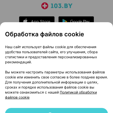
Обработка файлов cookie
О проекте
Новости проекта
Наш сайт использует файлы cookie для обеспечения
удобства пользователей сайта, его улучшения, сбора
Размещение рекламы
Медицинский маркетинг
статистики и предоставления персонализированных
Публичный договор
Доставка
рекомендаций.
Пользовательское соглашение
Вы можете настроить параметры использования файлов
Способы оплаты
Вакансии
Партнеры
cookie или изменить свое согласие в более позднее время.
Написать руководителю 103.by
Для получения дополнительной информации о целях,
сроках и порядке использования файлов cookie вы
Написать в поддержку
можете ознакомиться с нашей
Политикой обработки
Персональные настройки Cookie
файлов cookie
Обработка персональных данных