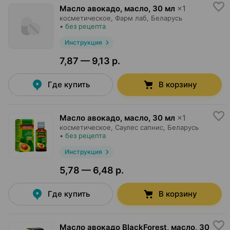
Масло авокадо, масло
,
30 мл
×
1
косметическое,
Фарм лаб
, Беларусь
•
без рецепта
Инструкция
7,87 — 9,13 р.
Где купить
В корзину
Масло авокадо, масло
,
30 мл
×
1
косметическое,
Саулес сапнис
, Беларусь
•
без рецепта
Инструкция
5,78 — 6,48 р.
Где купить
В корзину
Масло авокадо BlackForest, масло
,
30