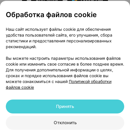
Обработка файлов cookie
О проекте
Новости проекта
Наш сайт использует файлы cookie для обеспечения
удобства пользователей сайта, его улучшения, сбора
Размещение рекламы
Медицинский маркетинг
статистики и предоставления персонализированных
Публичный договор
Доставка
рекомендаций.
Пользовательское соглашение
Вы можете настроить параметры использования файлов
Способы оплаты
Вакансии
Партнеры
cookie или изменить свое согласие в более позднее время.
Написать руководителю 103.by
Для получения дополнительной информации о целях,
сроках и порядке использования файлов cookie вы
Написать в поддержку
можете ознакомиться с нашей
Политикой обработки
Персональные настройки Cookie
файлов cookie
Обработка персональных данных
Принять
© 2026 ООО «Артокс Лаб», УНП 191700409 | 220012, Республика Беларусь,
г. Минск, улица Толбухина, 2, пом. 16 | help@103.by
|
Служба поддержки
+375 291212755
Отклонить