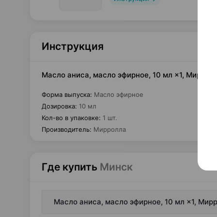
Инструкция
Масло аниса, масло эфирное, 10 мл ×1, Миррол
Форма выпуска
:
Масло эфирное
Дозировка
:
10 мл
Кол-во в упаковке
:
1 шт.
Производитель
:
Мирролла
Где купить
Минск
Масло аниса, масло эфирное, 10 мл ×1, Мир