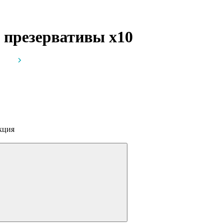
, презервативы
x10
кция