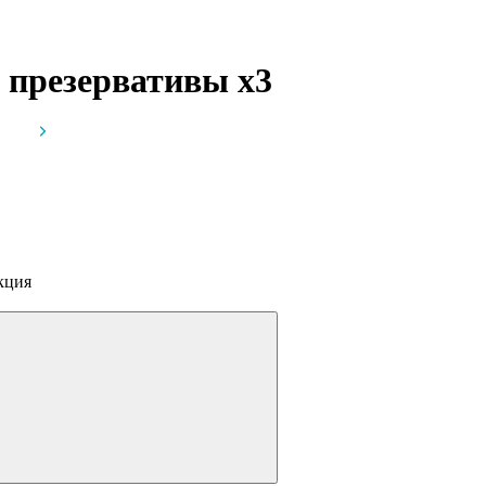
, презервативы
x3
кция