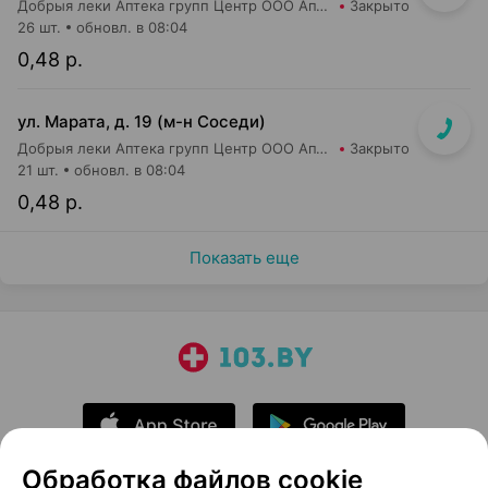
Добрыя леки Аптека групп Центр ООО Аптека №44
Закрыто
26 шт.
обновл. в 08:04
0,48 р.
ул. Марата, д. 19 (м-н Соседи)
Добрыя леки Аптека групп Центр ООО Аптека №37
Закрыто
21 шт.
обновл. в 08:04
0,48 р.
Показать еще
Обработка файлов cookie