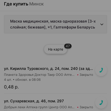
Где купить
Минск
Маска медицинская, маска одноразовая [3-х
слойная; бежевая], ×1, Галтеяфарм Беларусь
47
На карте
ул. Кирилла Туровского, д. 24, пом. 240 (за зданием ТРЦ Dana Mall, пешеходный бульвар Пикассо, ориентир на мед.центр "Маяк Здоровья", 1 эт. жилого дома)
Планета Здоровья Доктор Таир ООО Аптека №31
Закрыто
4 шт.
обновл. в 08:06
0,48 р.
ул. Сухаревская, д. 46, пом. 297
Добрыя леки Аптека групп Центр ООО Аптека №35
Закрыто