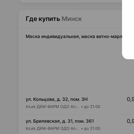
Где купить
Минск
Маска индивидуальная, маска ватно-марлевая,
0,
ул. Кольцова, д. 32, пом. 3Н
InLek ДКМ-ФАРМ ОДО Аптека №8
до 21:00
0,
ул. Брилевская, д. 31, пом. 361
InLek ДКМ-ФАРМ ОДО Аптека №17
до 21:00