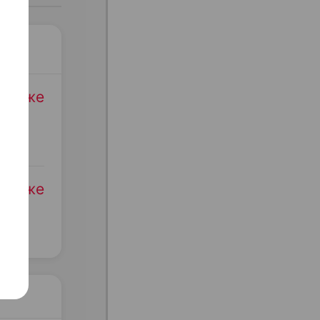
родаже
родаже