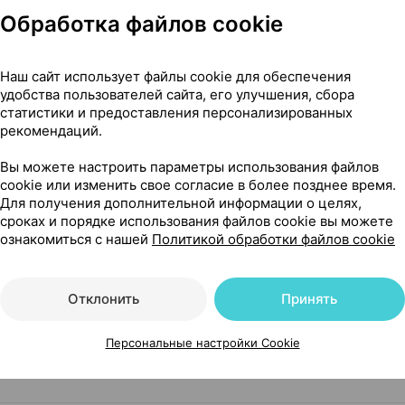
Обработка файлов cookie
Наш сайт использует файлы cookie для обеспечения
удобства пользователей сайта, его улучшения, сбора
статистики и предоставления персонализированных
Нет в п
мишки иммуно, пастилки
×
30
рекомендаций.
рецепта
Вы можете настроить параметры использования файлов
cookie или изменить свое согласие в более позднее время.
Для получения дополнительной информации о целях,
сроках и порядке использования файлов cookie вы можете
Нет в п
мишки иммуно, пастилки
×
60
ознакомиться с нашей
Политикой обработки файлов cookie
рецепта
Отклонить
Принять
Персональные настройки Cookie