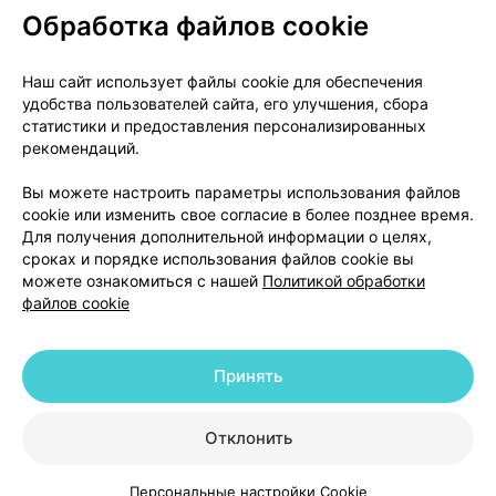
Обработка файлов cookie
О проекте
Новости проекта
Наш сайт использует файлы cookie для обеспечения
удобства пользователей сайта, его улучшения, сбора
Размещение рекламы
Медицинский маркетинг
статистики и предоставления персонализированных
Публичный договор
Доставка
рекомендаций.
Пользовательское соглашение
Вы можете настроить параметры использования файлов
Способы оплаты
Вакансии
Партнеры
cookie или изменить свое согласие в более позднее время.
Написать руководителю 103.by
Для получения дополнительной информации о целях,
сроках и порядке использования файлов cookie вы
Написать в поддержку
можете ознакомиться с нашей
Политикой обработки
Персональные настройки Cookie
файлов cookie
Обработка персональных данных
Принять
© 2026 ООО «Артокс Лаб», УНП 191700409 | 220012, Республика Беларусь,
г. Минск, улица Толбухина, 2, пом. 16 | help@103.by
|
Служба поддержки
+375 291212755
Отклонить
Персональные настройки Cookie