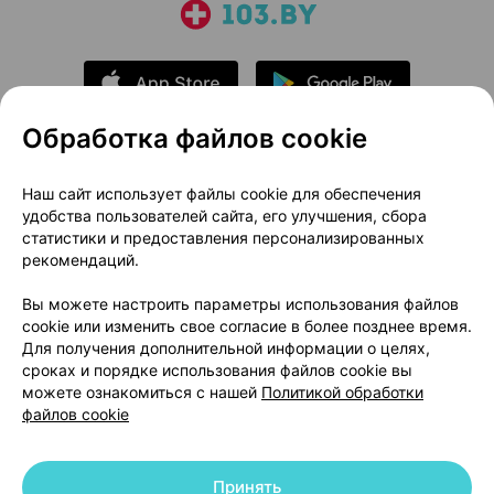
Обработка файлов cookie
О проекте
Новости проекта
Наш сайт использует файлы cookie для обеспечения
удобства пользователей сайта, его улучшения, сбора
Размещение рекламы
Медицинский маркетинг
статистики и предоставления персонализированных
Публичный договор
Доставка
рекомендаций.
Пользовательское соглашение
Вы можете настроить параметры использования файлов
Способы оплаты
Вакансии
Партнеры
cookie или изменить свое согласие в более позднее время.
Написать руководителю 103.by
Для получения дополнительной информации о целях,
сроках и порядке использования файлов cookie вы
Написать в поддержку
можете ознакомиться с нашей
Политикой обработки
Персональные настройки Cookie
файлов cookie
Обработка персональных данных
Принять