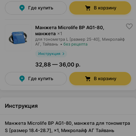
Где купить
В корзину
Манжета Microlife BP AG1-80,
манжета
×
1
для тонометра L [размер 25-40],
Микролайф
АГ
, Тайвань
•
без рецепта
Инструкция
32,88 — 36,00 р.
Где купить
В корзину
Инструкция
Манжета Microlife BP AG1-80, манжета для тонометра
S [размер 18.4-28.7], ×1, Микролайф АГ Тайвань