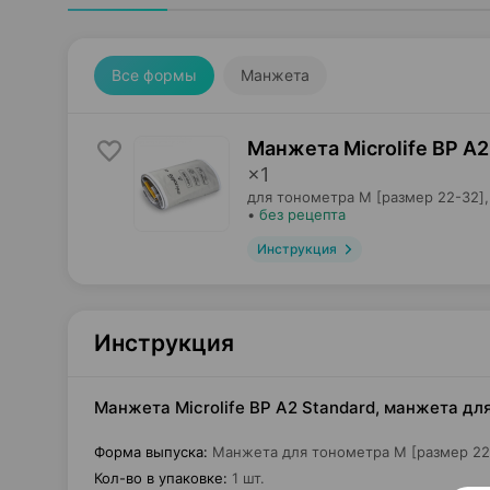
Все формы
Манжета
Манжета Microlife BP A2
×
1
для тонометра M [размер 22-32],
•
без рецепта
Инструкция
Инструкция
Манжета Microlife BP A2 Standard, манжета дл
Форма выпуска
:
Манжета для тонометра M [размер 22
Кол-во в упаковке
:
1 шт.