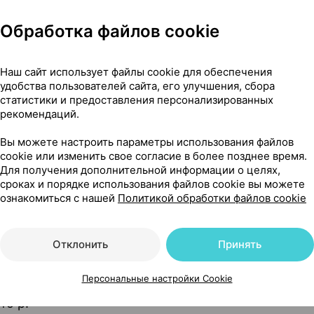
Обработка файлов cookie
Наш сайт использует файлы cookie для обеспечения
удобства пользователей сайта, его улучшения, сбора
статистики и предоставления персонализированных
я тонометра M [размер 22-32], ×1, Микролайф АГ Тайвань
рекомендаций.
Вы можете настроить параметры использования файлов
cookie или изменить свое согласие в более позднее время.
Для получения дополнительной информации о целях,
9
На карте
сроках и порядке использования файлов cookie вы можете
ознакомиться с нашей
Политикой обработки файлов cookie
Отклонить
Принять
18 р.
3 шт.
обновл. вчера
Персональные настройки Cookie
45 р.
1 шт.
обновл. в 06:00