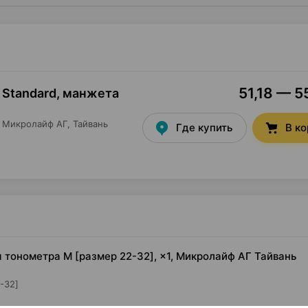
51,18 — 5
 Standard, манжета
Микролайф АГ
, Тайвань
Где купить
В к
я тонометра M [размер 22-32], ×1, Микролайф АГ Тайвань
-32]