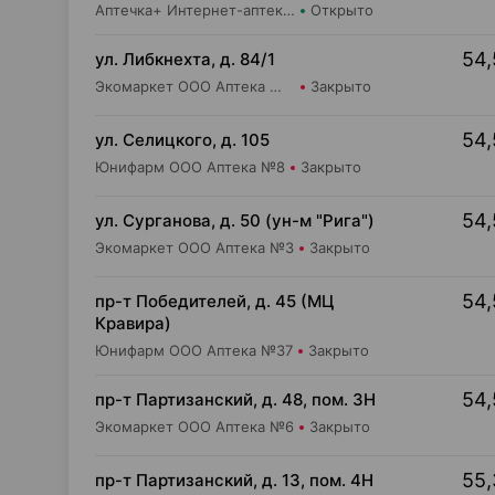
Аптечка+ Интернет-аптека apte4kaminsk.by
Открыто
54,
ул. Либкнехта, д. 84/1
Экомаркет ООО Аптека №1 пятой категории
Закрыто
54,
ул. Селицкого, д. 105
Юнифарм ООО Аптека №8
Закрыто
54,
ул. Сурганова, д. 50 (ун-м "Рига")
Экомаркет ООО Аптека №3
Закрыто
54,
пр-т Победителей, д. 45 (МЦ
Кравира)
Юнифарм ООО Аптека №37
Закрыто
54,
пр-т Партизанский, д. 48, пом. 3Н
Экомаркет ООО Аптека №6
Закрыто
55,
пр-т Партизанский, д. 13, пом. 4Н